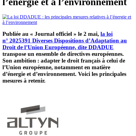
l’énergie et à l’environnement
Publiée au « Journal officiel » le 2 mai
,
la loi
n°
2025391 Diverses Dispositions d’Adaptation au
Droit de l’Union Européenne,
dite DDADUE
transpose un ensemble de directives europ
é
ennes.
Son ambition
: adapter le droit fran
ç
ais
à
celui de
l
’
Union europ
é
enne, notamment en mati
è
re
d
’é
nergie et d
’
environnement. Voici les principales
mesures
à
retenir.